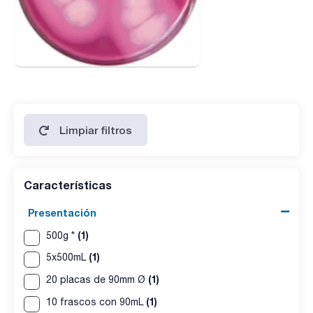
Limpiar filtros
Características
Presentación
(1)
500g *
(1)
5x500mL
(1)
20 placas de 90mm Ø
(1)
10 frascos con 90mL