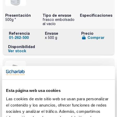
Presentación
Tipo de envase
Especificaciones
500g *
frasco embolsado
al vacío
Referencia
Envase
Precio
01-262-500
Comprar
x 500 g
Disponibilidad
Ver stock
Esta página web usa cookies
Presentación
Tipo de envase
Especificaciones
5x500mL
Cajas con 5
Las cookies de este sitio web se usan para personalizar
sobres de medio
deshidratado
el contenido y los anuncios, ofrecer funciones de redes
(para preparar
sociales y analizar el tráfico. Además, compartimos
500 ml con cada
uno)