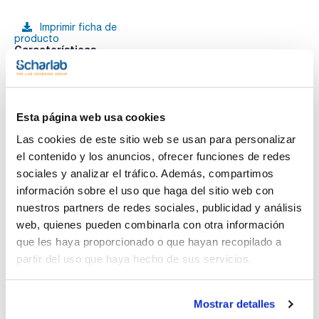
Imprimir ficha de
producto
Características
Presentación : Suplemento liofilizado RPF. 10 tubos con 9mL
Tipo de envase : viales de vidrio
Especificaciones : Tapón de plástico
Ver más
064-PA0145
EP / FIL-IDF / ISO / USP
Esta página web usa cookies
Medio de cultivo sólido y selectivo para la prospección de
Las cookies de este sitio web se usan para personalizar
estafilococos, coagulasa positiva, en muestras diversas
según farmacopeas, normas ISO 5944, 6888-1 y 22718.
el contenido y los anuncios, ofrecer funciones de redes
Añadir a cada frasco de base un vial re-suspendido en agua
Documentación técnica
sociales y analizar el tráfico. Además, compartimos
destilada con 10 ml de suplemento RPF (Ref.: 064-TA0155).
información sobre el uso que haga del sitio web con
TDS / Ficha técnica
COA
nuestros partners de redes sociales, publicidad y análisis
Regístrate para
Regístrate para
web, quienes pueden combinarla con otra información
descargas
descargas
que les haya proporcionado o que hayan recopilado a
SDS/ Hoja de seguridad
partir del uso que haya hecho de sus servicios.
Regístrate para
descargas
Mostrar detalles