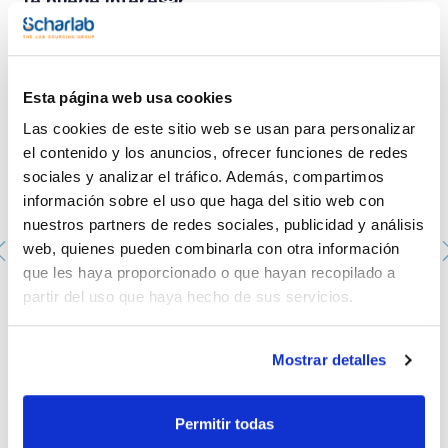
Te puede interesar
Esta página web usa cookies
Las cookies de este sitio web se usan para personalizar
el contenido y los anuncios, ofrecer funciones de redes
sociales y analizar el tráfico. Además, compartimos
información sobre el uso que haga del sitio web con
nuestros partners de redes sociales, publicidad y análisis
web, quienes pueden combinarla con otra información
que les haya proporcionado o que hayan recopilado a
Placa Petri aséptica de 90mm. SCHARLAU. con 3
partir del uso que haya hecho de sus servicios.
vientos. Color transparente. 20u. X 24 bolsas.
PPD-90143A
Envase
: x 480 u.
Mostrar detalles
Disponibilidad
Ver stock
:
Mi precio
Comprar
:
Permitir todas