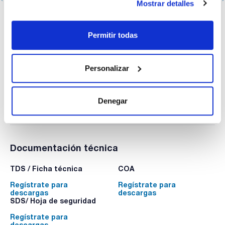
Mostrar detalles
Asa de siembra de 1µl fabricada en PS. SCHARLAU.
Estéril. Embolsada en peel-packs de 20 unidades con
número de lote y fecha de caducidad. Se entrega con
Permitir todas
certificado de calibración y esterilización.
PIL0030120
Envase
: x 1000 u.
Personalizar
Disponibilidad
Ver stock
:
Mi precio
Comprar
:
Denegar
Documentación técnica
TDS / Ficha técnica
COA
Regístrate para
Regístrate para
descargas
descargas
SDS/ Hoja de seguridad
Regístrate para
descargas