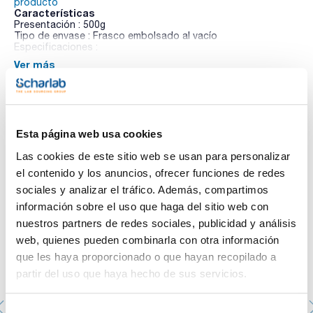
producto
Características
Presentación : 500g
Tipo de envase : Frasco embolsado al vacío
Especificaciones :
Ver más
02-421
Medio de cultivo líquido para la enumeración de esporas de
clostridios fermentadores de lactato en la leche y los
productos lácteos.
Te puede interesar
Esta página web usa cookies
Las cookies de este sitio web se usan para personalizar
el contenido y los anuncios, ofrecer funciones de redes
sociales y analizar el tráfico. Además, compartimos
información sobre el uso que haga del sitio web con
nuestros partners de redes sociales, publicidad y análisis
web, quienes pueden combinarla con otra información
que les haya proporcionado o que hayan recopilado a
partir del uso que haya hecho de sus servicios.