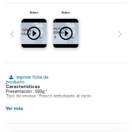
Vídeo
Vídeo
Imprimir ficha de
producto
Características
Presentación : 500g *
Tipo de envase : frasco embolsado al vacío
01-442
Ver más
Medio de cultivo sólido, selectivo y diferencial utilizado para
el aislamiento e identificación presuntiva de dermatófitos.
Sinónimos: DTM Agar, TAPLIN Agar, Dermatophytes Medium
Test