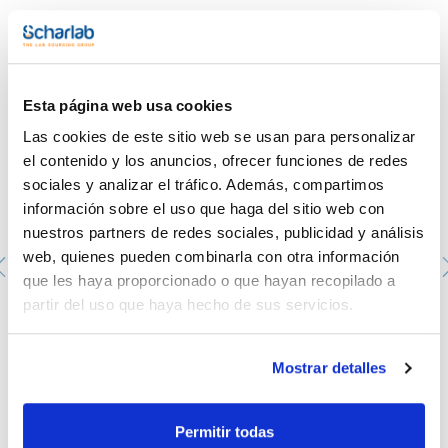
Te puede interesar
Esta página web usa cookies
Las cookies de este sitio web se usan para personalizar
el contenido y los anuncios, ofrecer funciones de redes
sociales y analizar el tráfico. Además, compartimos
información sobre el uso que haga del sitio web con
nuestros partners de redes sociales, publicidad y análisis
web, quienes pueden combinarla con otra información
que les haya proporcionado o que hayan recopilado a
partir del uso que haya hecho de sus servicios.
Placa Petri aséptica de 90mm. SCHARLAU. con 3
vientos. Color transparente. 20u. X 24 bolsas.
PPD-90143A
Mostrar detalles
Envase
: x 480 u.
Disponibilidad
Ver stock
:
Mi precio
Comprar
:
Permitir todas