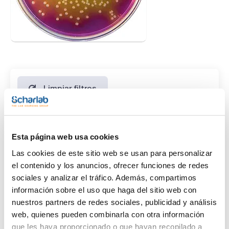
Limpiar filtros
Características
Esta página web usa cookies
Presentación
Las cookies de este sitio web se usan para personalizar
(1)
500g *
el contenido y los anuncios, ofrecer funciones de redes
sociales y analizar el tráfico. Además, compartimos
información sobre el uso que haga del sitio web con
Tipo de envase
nuestros partners de redes sociales, publicidad y análisis
(1)
frasco embolsado al vacío
web, quienes pueden combinarla con otra información
que les haya proporcionado o que hayan recopilado a