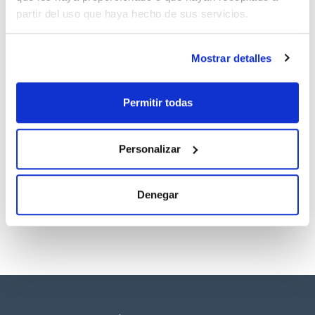
partir del uso que haya hecho de sus servicios.
Mostrar detalles
Permitir todas
Presentación
Tipo de envase
500g *
frasco embolsado
al vacío
Personalizar
Referencia
Envase
Precio
01-556-500
Comprar
x 500 g
Denegar
Disponibilidad
Ver stock