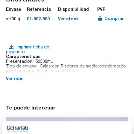
Envase
Referencia
Disponibilidad
PVP
Comprar
01-502-500
Ver stock
x 500 g
Imprimir ficha de
producto
Características
Presentación : 5x500mL
Tipo de envase : Cajas con 5 sobres de medio deshidratado
(para preparar 500mL con cada uno)
Especificaciones :
Ver más
01-502
ISO
Medio sólido para el ensayo confirmativo de enterobacterias
según las normas ISO 8523, 4702, 21528-1 y 21528-2.
Te puede interesar