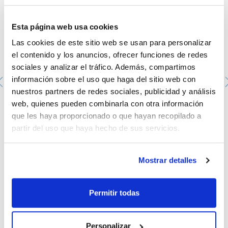
Esta página web usa cookies
Las cookies de este sitio web se usan para personalizar
el contenido y los anuncios, ofrecer funciones de redes
sociales y analizar el tráfico. Además, compartimos
información sobre el uso que haga del sitio web con
nuestros partners de redes sociales, publicidad y análisis
web, quienes pueden combinarla con otra información
Placa Petri aséptica de 90mm. SCHARLAU. con 3
vientos. Color transparente. 20u. X 24 bolsas.
que les haya proporcionado o que hayan recopilado a
PPD-90143A
partir del uso que haya hecho de sus servicios.
Envase
: x 480 u.
Disponibilidad
Ver stock
:
Mi precio
Comprar
:
Mostrar detalles
Permitir todas
Personalizar