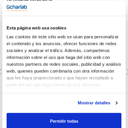
Te puede interesar
Esta página web usa cookies
Las cookies de este sitio web se usan para personalizar
el contenido y los anuncios, ofrecer funciones de redes
sociales y analizar el tráfico. Además, compartimos
información sobre el uso que haga del sitio web con
nuestros partners de redes sociales, publicidad y análisis
web, quienes pueden combinarla con otra información
que les haya proporcionado o que hayan recopilado a
Asa de siembra de 1µl fabricada en PS. SCHARLAU.
partir del uso que haya hecho de sus servicios.
Estéril. Embolsada en peel-packs de 20 unidades con
número de lote y fecha de caducidad. Se entrega con
certificado de calibración y esterilización.
Mostrar detalles
PIL0030120
Envase
: x 1000 u.
Disponibilidad
Ver stock
:
Mi precio
Comprar
:
Permitir todas