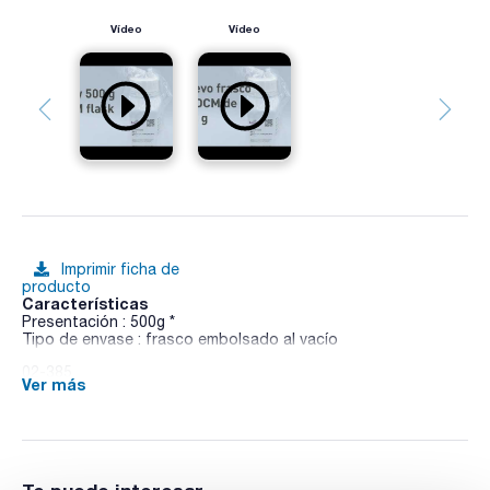
Vídeo
Vídeo
Imprimir ficha de
producto
Características
Presentación : 500g *
Tipo de envase : frasco embolsado al vacío
02-385
Ver más
Medio líquido de uso general recomendado para estudios de
genética molecular con Escherichia coli.