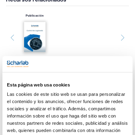
Publicación
Imprimir ficha de
Esta página web usa cookies
producto
Características
Las cookies de este sitio web se usan para personalizar
Presentación : Legionella GVPC Suplemento Selectivo. 10
viales
el contenido y los anuncios, ofrecer funciones de redes
Tipo de envase : viales de vidrio
sociales y analizar el tráfico. Además, compartimos
Ver más
064-PA0017
información sobre el uso que haga del sitio web con
ISO
nuestros partners de redes sociales, publicidad y análisis
Medio sólido usado para la detección, aislamiento y
enumeración de Legionella en aguas de acuerdo a las normas
web, quienes pueden combinarla con otra información
ISO 11731 y 11731-2. Necesita el Suplemento Selectivo para