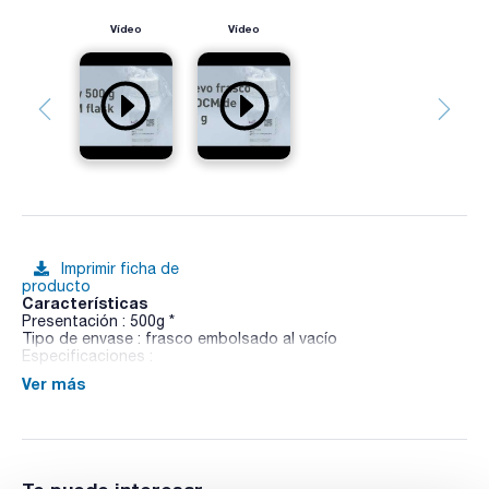
Vídeo
Vídeo
Imprimir ficha de
producto
Características
Presentación : 500g *
Tipo de envase : frasco embolsado al vacío
Especificaciones :
Ver más
02-627
Medio para la detección y recuento de Mycobacterium spp.