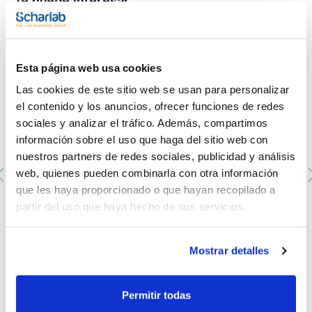
Te puede interesar
Esta página web usa cookies
Las cookies de este sitio web se usan para personalizar
el contenido y los anuncios, ofrecer funciones de redes
sociales y analizar el tráfico. Además, compartimos
información sobre el uso que haga del sitio web con
nuestros partners de redes sociales, publicidad y análisis
web, quienes pueden combinarla con otra información
que les haya proporcionado o que hayan recopilado a
Asa de siembra de 1µl fabricada en PS. SCHARLAU.
partir del uso que haya hecho de sus servicios.
Estéril. Embolsada en peel-packs de 20 unidades con
número de lote y fecha de caducidad. Se entrega con
certificado de calibración y esterilización.
Mostrar detalles
PIL0030120
Envase
: x 1000 u.
Disponibilidad
Ver stock
:
Mi precio
Comprar
:
Permitir todas