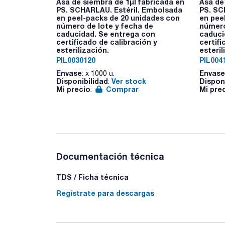
Asa de siembra de 1µl fabricada en
Asa de
PS. SCHARLAU. Estéril. Embolsada
PS. SC
en peel-packs de 20 unidades con
en pee
número de lote y fecha de
número
caducidad. Se entrega con
caduci
certificado de calibración y
certifi
esterilización.
esteril
PIL0030120
PIL004
Envase
Envase
: x 1000 u.
Disponibilidad
Ver stock
Dispon
:
Mi precio
Comprar
Mi pre
:
Documentación técnica
TDS / Ficha técnica
Regístrate para descargas