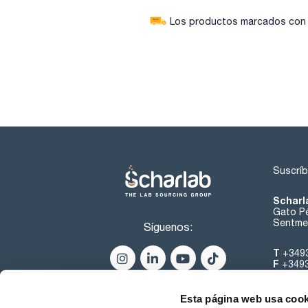
Los productos marcados con e
Suscríb
Scharl
Gato Pé
Sentmen
Síguenos:
T
+349
F
+349
helpde
Esta página web usa cook