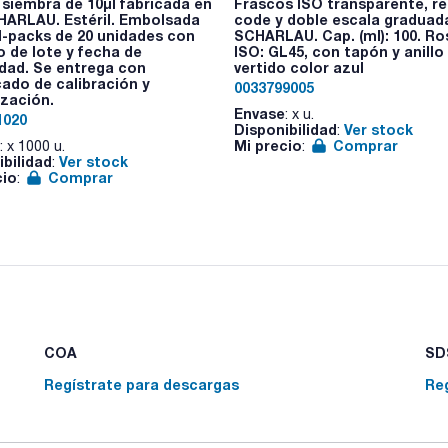
 siembra de 10µl fabricada en
Frascos ISO transparente, r
HARLAU. Estéril. Embolsada
code y doble escala graduad
l-packs de 20 unidades con
SCHARLAU. Cap. (ml): 100. R
 de lote y fecha de
ISO: GL45, con tapón y anillo
dad. Se entrega con
vertido color azul
cado de calibración y
0033799005
ización.
Envase
: x u.
1020
Disponibilidad
Ver stock
:
Mi precio
Comprar
: x 1000 u.
:
ibilidad
Ver stock
:
cio
Comprar
:
COA
SDS
Regístrate para descargas
Re