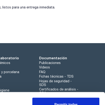
listos para una entrega inmediata.
laboratorio
Documentación
ímicos
Publicaciones
Videos
o y porcelana
FAQ
a
Fichas técnicas - TDS
Hojas de seguridad -
SDS
Certificados de análisis -
igiene
COA
Aplicaciones
Permitir todas