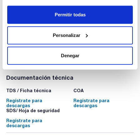
vientos. Color transparente. 20u. X 24 bolsas.
PPD-90143A
Permitir todas
Envase
: x 480 u.
Disponibilidad
Ver stock
:
Mi precio
Comprar
:
Personalizar
Denegar
Documentación técnica
TDS / Ficha técnica
COA
Regístrate para
Regístrate para
descargas
descargas
SDS/ Hoja de seguridad
Regístrate para
descargas