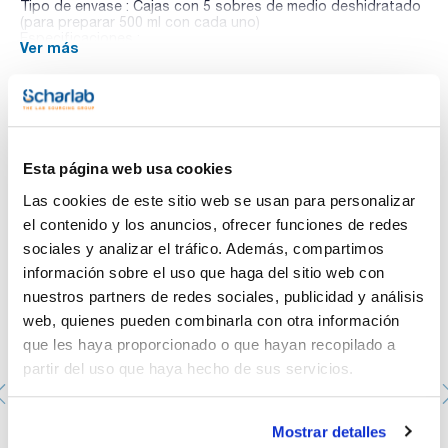
Tipo de envase : Cajas con 5 sobres de medio deshidratado
(para preparar 500 ml con cada uno)
Especificaciones :
Ver más
01-166
EP / ISO
Medio de cultivo sólido para el aislamiento selectivo de
hongos según las normas ISO 16212 y 18416.
Sinónimos: SCA
Te puede interesar
Esta página web usa cookies
Las cookies de este sitio web se usan para personalizar
el contenido y los anuncios, ofrecer funciones de redes
sociales y analizar el tráfico. Además, compartimos
información sobre el uso que haga del sitio web con
nuestros partners de redes sociales, publicidad y análisis
web, quienes pueden combinarla con otra información
que les haya proporcionado o que hayan recopilado a
partir del uso que haya hecho de sus servicios.
Mostrar detalles
Placa Petri aséptica de 90mm. SCHARLAU. con 3