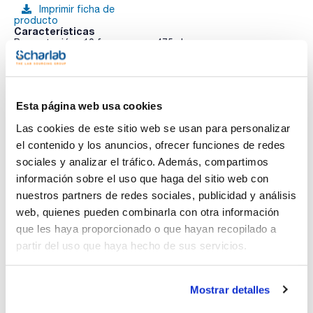
Imprimir ficha de
producto
Características
Presentación : 10 frascos con 475mL
Tipo de envase : botella de vidrio (agar)
Especificaciones : Tapón metálico / no inyectable
Ver más
01-166
EP / ISO
Esta página web usa cookies
Medio de cultivo sólido para el aislamiento selectivo de
hongos según las normas ISO 16212 y 18416.
Las cookies de este sitio web se usan para personalizar
Sinónimos: SCA
el contenido y los anuncios, ofrecer funciones de redes
Documentación técnica
sociales y analizar el tráfico. Además, compartimos
información sobre el uso que haga del sitio web con
TDS / Ficha técnica
COA
nuestros partners de redes sociales, publicidad y análisis
Regístrate para
Regístrate para
web, quienes pueden combinarla con otra información
descargas
descargas
SDS/ Hoja de seguridad
que les haya proporcionado o que hayan recopilado a
partir del uso que haya hecho de sus servicios.
Regístrate para
descargas
Mostrar detalles
Los productos marcados con esta imagen son
productos marca Scharlau habitualmente en stock,