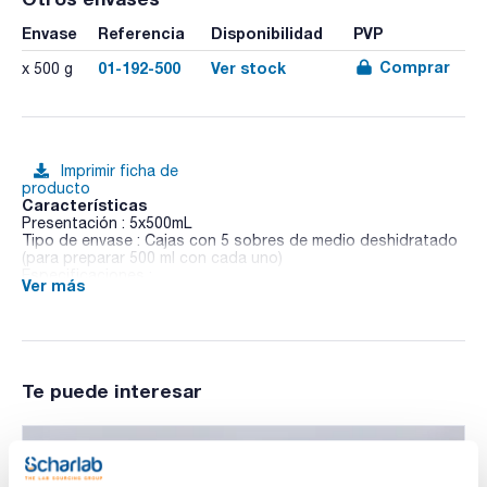
Envase
Referencia
Disponibilidad
PVP
Comprar
01-192-500
Ver stock
x 500 g
Imprimir ficha de
producto
Características
Presentación : 5x500mL
Tipo de envase : Cajas con 5 sobres de medio deshidratado
(para preparar 500 ml con cada uno)
Especificaciones :
Ver más
01-192
AOAC / BAM / COMPF / DIN / EP / IDF / ISO / USP
Medio diferencial para la identificación de enterobacterias,
por la fermentación de tres azúcares (lactosa, sacarosa y
glucosa) y producción de sulfíhidrico según normas ISO
Te puede interesar
6579, 6785 y 10272.
Sinónimos: TSI AGAR