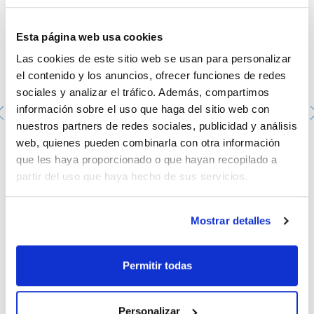
Esta página web usa cookies
Las cookies de este sitio web se usan para personalizar
el contenido y los anuncios, ofrecer funciones de redes
sociales y analizar el tráfico. Además, compartimos
información sobre el uso que haga del sitio web con
nuestros partners de redes sociales, publicidad y análisis
web, quienes pueden combinarla con otra información
Placa Petri aséptica de 90mm. SCHARLAU. con 3
vientos. Color transparente. 20u. X 24 bolsas.
que les haya proporcionado o que hayan recopilado a
PPD-90143A
partir del uso que haya hecho de sus servicios.
Envase
: x 480 u.
Disponibilidad
Ver stock
:
Mi precio
Comprar
:
Mostrar detalles
Permitir todas
Personalizar