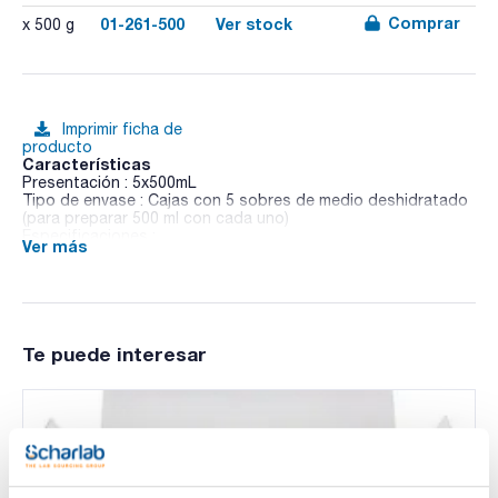
Comprar
01-261-500
Ver stock
x 500 g
Imprimir ficha de
producto
Características
Presentación : 5x500mL
Tipo de envase : Cajas con 5 sobres de medio deshidratado
(para preparar 500 ml con cada uno)
Especificaciones :
Ver más
01-261
APHA / COMPF / DIN / IDF / ISO / SMD
Medio sólido para la detección de urealisis, de acuerdo a las
normas ISO 6340, 6579, 6785 y 21567 y DIN 10160. Este
medio requiere la adición de Solución Estéril de Urea (Ref.
Te puede interesar
06-083).
Sinónimos: CHRISTENSEN Agar