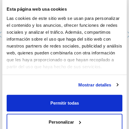
Esta página web usa cookies
Las cookies de este sitio web se usan para personalizar
el contenido y los anuncios, ofrecer funciones de redes
sociales y analizar el tráfico. Además, compartimos
información sobre el uso que haga del sitio web con
nuestros partners de redes sociales, publicidad y análisis
Solución Estéril de Urea al 40 %
06-083-100
web, quienes pueden combinarla con otra información
que les haya proporcionado o que hayan recopilado a
Envase
: x 100 ml
Disponibilidad
Ver stock
:
partir del uso que haya hecho de sus servicios.
Mi precio
Comprar
:
Mostrar detalles
Permitir todas
Documentación técnica
Personalizar