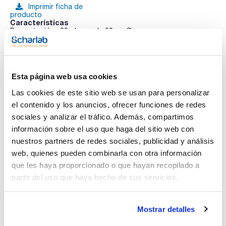
Imprimir ficha de
producto
Características
Presentación : 20 placas de 90mm Ø
Tipo de envase : pileta
01-203
Ver más
APHA / EP / USP
Medio para el aislamiento de Salmonella de acuerdo a la
Esta página web usa cookies
Farmacopea Europea.
Sinónimos: Brilliant Green Phenol Red Lactose Agar, BPLA,
Las cookies de este sitio web se usan para personalizar
BGA, MEDIUM L EUR. PHARM. 5TH ED.
el contenido y los anuncios, ofrecer funciones de redes
Documentación técnica
sociales y analizar el tráfico. Además, compartimos
información sobre el uso que haga del sitio web con
TDS / Ficha técnica
COA
nuestros partners de redes sociales, publicidad y análisis
Regístrate para
Regístrate para
web, quienes pueden combinarla con otra información
descargas
descargas
SDS/ Hoja de seguridad
que les haya proporcionado o que hayan recopilado a
partir del uso que haya hecho de sus servicios.
Regístrate para
descargas
Mostrar detalles
Los productos marcados con esta imagen son
productos marca Scharlau habitualmente en stock,