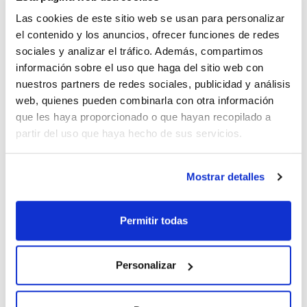
Presentación
Tipo de envase
Especificaciones
500g *
frasco embolsado
Las cookies de este sitio web se usan para personalizar
al vacío
el contenido y los anuncios, ofrecer funciones de redes
Referencia
Envase
Precio
sociales y analizar el tráfico. Además, compartimos
01-211-500
Comprar
x 500 g
información sobre el uso que haga del sitio web con
Disponibilidad
nuestros partners de redes sociales, publicidad y análisis
Ver stock
web, quienes pueden combinarla con otra información
que les haya proporcionado o que hayan recopilado a
partir del uso que haya hecho de sus servicios.
Mostrar detalles
Presentación
Tipo de envase
Especificaciones
5x500mL
Cajas con 5
Permitir todas
sobres de medio
deshidratado
(para preparar
500 ml con cada
Personalizar
uno)
Referencia
Envase
Precio
01-211BA05
Comprar
x5 sachets