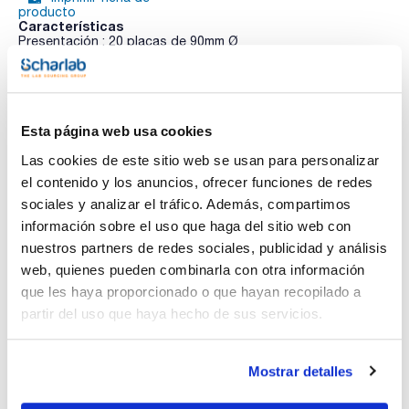
producto
Características
Presentación : 20 placas de 90mm Ø
Tipo de envase : pileta
01-552
Ver más
AOAC / APHA / BAM / COMPF / ISO
Para aislamiento de especies enteropatógenas,
especialmente Shigella spp. y Salmonella spp. en alimentos y
Esta página web usa cookies
piensos, de acuerdo con las normativas ISO 6579 y 21567.
Las cookies de este sitio web se usan para personalizar
Documentación técnica
el contenido y los anuncios, ofrecer funciones de redes
sociales y analizar el tráfico. Además, compartimos
TDS / Ficha técnica
COA
información sobre el uso que haga del sitio web con
nuestros partners de redes sociales, publicidad y análisis
Regístrate para
Regístrate para
descargas
descargas
web, quienes pueden combinarla con otra información
SDS/ Hoja de seguridad
que les haya proporcionado o que hayan recopilado a
Regístrate para
partir del uso que haya hecho de sus servicios.
descargas
Mostrar detalles
Los productos marcados con esta imagen son
productos marca Scharlau habitualmente en stock,
listos para una entrega inmediata.