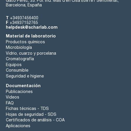
Gato Pérez, 33. Pol. Ind. Mas d’en Cisa E08181 Sentmenat,
Barcelona, España
T
+34937456400
F
+34937152765
helpdesk@scharlab.com
Material de laboratorio
Productos químicos
Microbiología
Vidrio, cuarzo y porcelana
Cromatografía
Equipos
Consumible
Seguridad e higiene
Documentación
Publicaciones
Videos
FAQ
Fichas técnicas - TDS
Hojas de seguridad - SDS
Certificados de análisis - COA
Aplicaciones