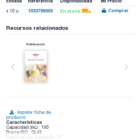
Envase
Referencia
Disponibilidad
Mi Precio
Comprar
1033799005
En stock
x 10 u.
Recursos relacionados
Publicación
Imprimir ficha de
producto
Características
Capacidad (mL) : 100
Rosca ISO : GL45
Doble escala graduada : Sí