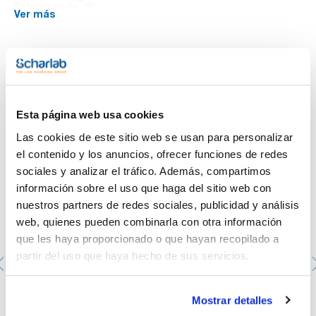
Retrace code : Sí
Ver más
Pack (u.) : 10
Frasco de vidrio borosilicato 3.3 transparente, con rosca
GL45, graduado, con tapón azul y anillo de vertido, ISO 4796.
La botella, el tapón y el anillo de vertido se pueden esterilizar.
Te puede interesar
Esta página web usa cookies
Las cookies de este sitio web se usan para personalizar
el contenido y los anuncios, ofrecer funciones de redes
sociales y analizar el tráfico. Además, compartimos
información sobre el uso que haga del sitio web con
nuestros partners de redes sociales, publicidad y análisis
web, quienes pueden combinarla con otra información
que les haya proporcionado o que hayan recopilado a
partir del uso que haya hecho de sus servicios.
Anillas marcadas (Bottle tag) de silicona. DURAN®.
Mostrar detalles
Rosca: GL 45. Color: 8 colores (2 de cada)
D292432904