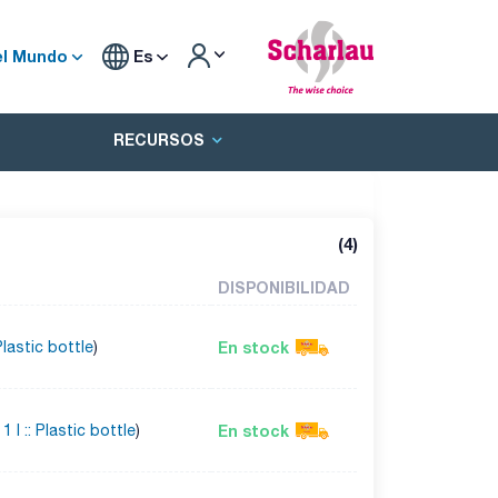
el Mundo
Es
RECURSOS
(
4
)
DISPONIBILIDAD
En stock
 Plastic bottle
)
En stock
 1 l :: Plastic bottle
)