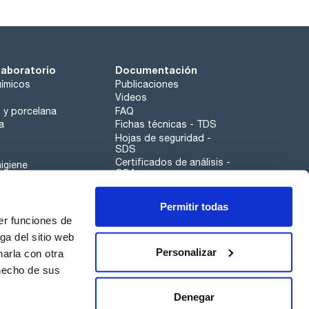
laboratorio
Documentación
ímicos
Publicaciones
Videos
o y porcelana
FAQ
a
Fichas técnicas - TDS
Hojas de seguridad -
SDS
Certificados de análisis -
igiene
COA
Aplicaciones
Permitir todas
Scharlau leathergoods
er funciones de
Canal de denuncias
ga del sitio web
Personalizar
arla con otra
 hecho de sus
Calidad
Sostenibilidad
Denegar