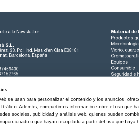
Material de 
ete a la Newsletter
Productos qu
Microbiología
ab S.L.
Vidrio, cuarz
rez, 33. Pol. Ind. Mas d’en Cisa E08181
at, Barcelona, España
Cromatografí
Equipos
Consumible
37456400
37152765
Seguridad e h
sk@scharlab.com
ies
web se usan para personalizar el contenido y los anuncios, ofrec
el tráfico. Además, compartimos información sobre el uso que ha
edes sociales, publicidad y análisis web, quienes pueden combin
Sobre nosotros
Eventos
Contacta
Noticias
proporcionado o que hayan recopilado a partir del uso que haya
iciones de Venta
Política de Cookies
Política de Privacidad