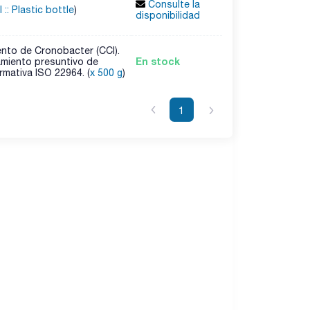
Consulte la
l :: Plastic bottle
)
disponibilidad
nto de Cronobacter (CCI).
En stock
lamiento presuntivo de
mativa ISO 22964. (
x 500 g
)
1