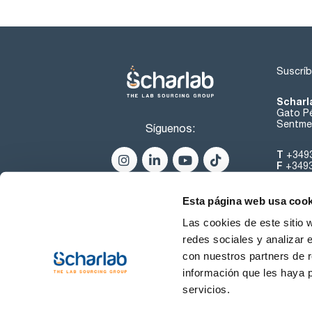
Suscríb
Scharl
Gato Pé
Sentmen
Síguenos:
T
+349
F
+349
helpde
Esta página web usa cook
Las cookies de este sitio 
redes sociales y analizar 
con nuestros partners de r
información que les haya 
servicios.
Condiciones de Uso
Cond