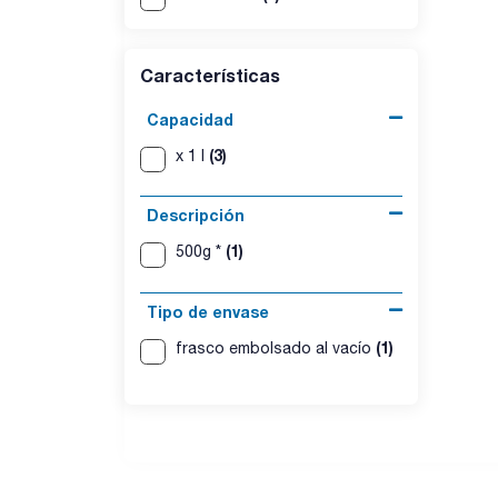
Características
Capacidad
(3)
x 1 l
Descripción
(1)
500g *
Tipo de envase
(1)
frasco embolsado al vacío