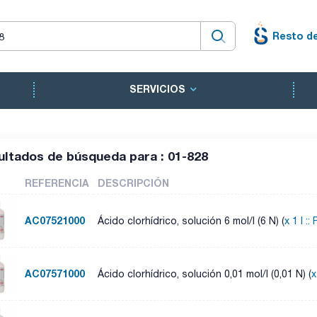
Resto d
SERVICIOS
ultados de búsqueda para : 01-828
REFERENCIA
DESCRIPCIÓN
AC07521000
Ácido clorhídrico, solución 6 mol/l (6 N) (
x 1 l ::
AC07571000
Ácido clorhídrico, solución 0,01 mol/l (0,01 N) (
x