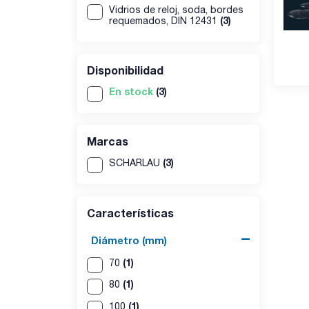
Vidrios de reloj, soda, bordes
(3)
requemados, DIN 12431
Disponibilidad
En stock
(3)
Marcas
(3)
SCHARLAU
Características
Diámetro (mm)
(1)
70
(1)
80
(1)
100