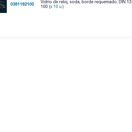
Vidrio de reloj, soda, borde requemado, DIN 1
0381182100
100 (
x 10 u.
)