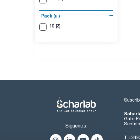
Pack (u.)
(3)
10
Suscríb
Scharl
Gato Pé
Sentmen
Síguenos:
T
+349