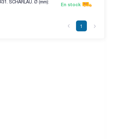
2431. SCHARLAU. Ø (mm):
En stock
1