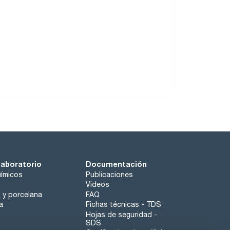
laboratorio
Documentación
ímicos
Publicaciones
Videos
o y porcelana
FAQ
a
Fichas técnicas - TDS
Hojas de seguridad -
SDS