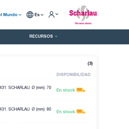
el Mundo
Es
RECURSOS
(
3
)
DISPONIBILIDAD
2431. SCHARLAU. Ø (mm): 70
En stock
2431. SCHARLAU. Ø (mm): 80
En stock