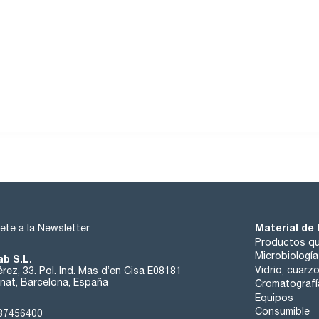
Material de 
ete a la Newsletter
Productos qu
Microbiología
ab S.L.
Vidrio, cuarz
rez, 33. Pol. Ind. Mas d’en Cisa E08181
at, Barcelona, España
Cromatografí
Equipos
Consumible
37456400