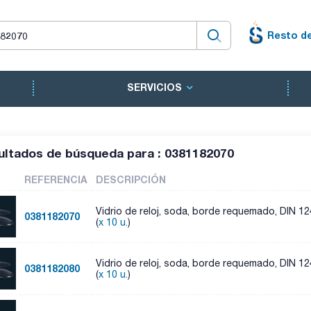
Resto d
SERVICIOS
ultados de búsqueda para : 0381182070
REFERENCIA
DESCRIPCIÓN
Vidrio de reloj, soda, borde requemado, DIN 1
0381182070
(
x 10 u.
)
Vidrio de reloj, soda, borde requemado, DIN 1
0381182080
(
x 10 u.
)