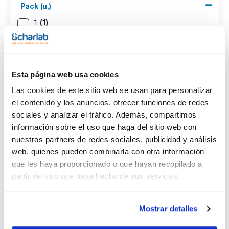
Pack (u.)
(1)
1
Resultados de búsqueda para : 073-000467
Esta página web usa cookies
(
1
)
Las cookies de este sitio web se usan para personalizar
REFERENCIA
DESCRIPCIÓN
DISPONIBILIDAD
el contenido y los anuncios, ofrecer funciones de redes
Refrigerante
sociales y analizar el tráfico. Además, compartimos
Graham con
información sobre el uso que haga del sitio web con
esmerilados
macho hembra.
nuestros partners de redes sociales, publicidad y análisis
SCHARLAU.
web, quienes pueden combinarla con otra información
073-000466
En stock
Esmerilados:
M/H-14/23.
que les haya proporcionado o que hayan recopilado a
Longitud útil
partir del uso que haya hecho de sus servicios.
(mm): 200, con
oliva curva (
x
u.
)
Mostrar detalles
1