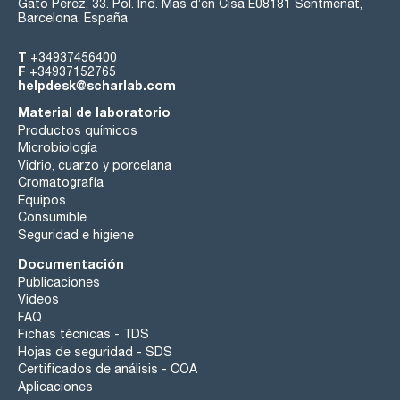
Gato Pérez, 33. Pol. Ind. Mas d’en Cisa E08181 Sentmenat,
Barcelona, España
T
+34937456400
F
+34937152765
helpdesk@scharlab.com
Material de laboratorio
Productos químicos
Microbiología
Vidrio, cuarzo y porcelana
Cromatografía
Equipos
Consumible
Seguridad e higiene
Documentación
Publicaciones
Videos
FAQ
Fichas técnicas - TDS
Hojas de seguridad - SDS
Certificados de análisis - COA
Aplicaciones