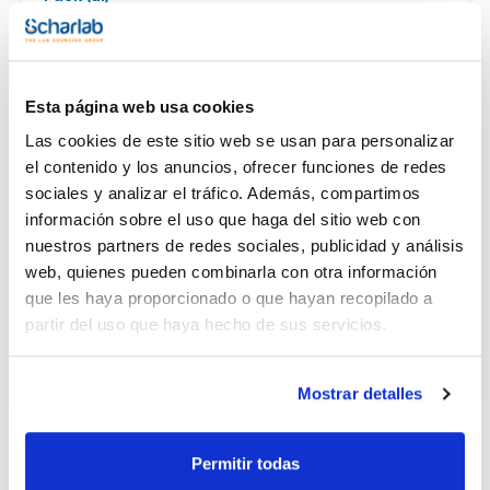
(1)
1
Esta página web usa cookies
Resultados de búsqueda para : 073-000650
Las cookies de este sitio web se usan para personalizar
(
1
)
el contenido y los anuncios, ofrecer funciones de redes
REFERENCIA
DESCRIPCIÓN
DISPONIBILIDAD
sociales y analizar el tráfico. Además, compartimos
información sobre el uso que haga del sitio web con
Macho con
oliva acodada.
nuestros partners de redes sociales, publicidad y análisis
SCHARLAU.
073-000649
En stock
web, quienes pueden combinarla con otra información
Macho: 14/23.
Oliva (mm): 8 (
x
que les haya proporcionado o que hayan recopilado a
u.
)
partir del uso que haya hecho de sus servicios.
1
Mostrar detalles
Permitir todas