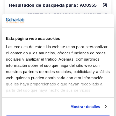
Resultados de búsqueda para : AC0355
(
3
)
REFERENCIA
DESCRIPCIÓN
DISPONIBILIDAD
Ácido
acetilsalicílico,
Pharmpur®, Ph
AC0355005P
En stock
Eur, BP, USP (
x
Esta página web usa cookies
5 kg :: Plastic
container
)
Las cookies de este sitio web se usan para personalizar
Ácido
el contenido y los anuncios, ofrecer funciones de redes
acetilsalicílico,
sociales y analizar el tráfico. Además, compartimos
Pharmpur®, Ph
Consulte la
AC03550500
Eur, BP, USP (
x
disponibilidad
información sobre el uso que haga del sitio web con
500g :: Plastic
nuestros partners de redes sociales, publicidad y análisis
bottle
)
web, quienes pueden combinarla con otra información
Ácido
que les haya proporcionado o que hayan recopilado a
acetilsalicílico,
Pharmpur®, Ph
Consulte la
partir del uso que haya hecho de sus servicios.
AC03551000
Eur, BP, USP (
x
disponibilidad
1 kg :: Plastic
bottle
)
Mostrar detalles
1