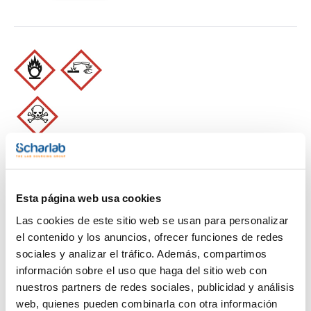
Imprimir ficha de
producto
Características
Capacidad : x 250 ml
Esta página web usa cookies
- HNO3
- M = 63,01 g/mol
Ver más
Las cookies de este sitio web se usan para personalizar
- CAS [7697-37-2]
- EINECS-No.: 231-714-2
el contenido y los anuncios, ofrecer funciones de redes
- Densidad: 1,41 g/cm3
sociales y analizar el tráfico. Además, compartimos
- Solub. en agua: (20 ºC): miscible
- Punto de fusión: -41 ºC
información sobre el uso que haga del sitio web con
- Punto de ebullición: 122 ºC
Te puede interesar
nuestros partners de redes sociales, publicidad y análisis
- Presión de vapor: (20 ºC) 9,4 hPa
- EC-Index-No.: 007-004-00-1
web, quienes pueden combinarla con otra información
- ADR: 8 CO1 II UN 2031