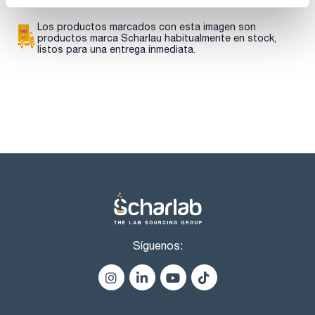
sulfatos (SO4) : max. 300 ppm
amonio (NH4): max. 0,02 %
hierro (Fe): max. 10 ppm
Los productos marcados con esta imagen son
sustancias positivas a la ninhidrina : max. 0,5 %
productos marca Scharlau habitualmente en stock,
resíduo de calcinación : max. 0,1 %
listos para una entrega inmediata.
pérdida por secado (105 ºC): max. 0,2 %
Síguenos: