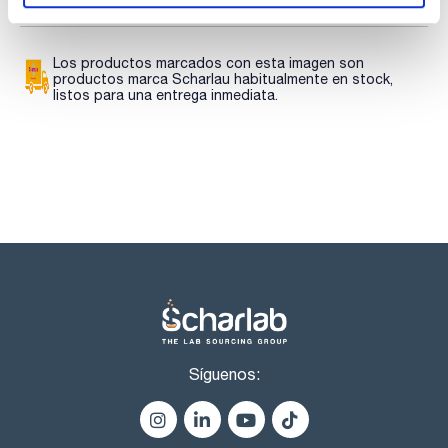
descargas
+ 10,6 °
pH (5 %, H2O): 3,0 - 5,0
sulfatos (SO4) : max. 300 ppm
amonio (NH4): max. 200 ppm
Los productos marcados con esta imagen son
hierro (Fe): max. 10 ppm
productos marca Scharlau habitualmente en stock,
listos para una entrega inmediata.
cualquier sustancia positiva a la ninhidrina: max. 0,2 %
total: max. 0,25 %
resíduo de calcinación : max. 0,1 %
pérdida por secado(150 °C) : 7 - 10 %
Síguenos: