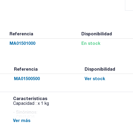
Referencia
Disponibilidad
MA01501000
En stock
Referencia
Disponibilidad
MA01500500
Ver stock
Características
Capacidad : x 1 kg
- Sinónimos:
- C6H14O6
Ver más
- M = 182,17 g/mol
- CAS [69-65-8]
- EINECS-No.: 200-711-8