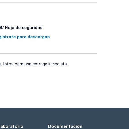
/ Hoja de seguridad
02,0 %
gístrate para descargas
3 ° - + 24,3 °
listos para una entrega inmediata.
laboratorio
Documentación