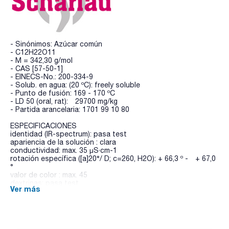
- Sinónimos: Azúcar común
- C12H22O11
- M = 342,30 g/mol
- CAS [57-50-1]
- EINECS-No.: 200-334-9
- Solub. en agua: (20 ºC): freely soluble
- Punto de fusión: 169 - 170 ºC
- LD 50 (oral, rat): 29700 mg/kg
- Partida arancelaria: 1701 99 10 80
ESPECIFICACIONES
identidad (IR-spectrum): pasa test
apariencia de la solución : clara
conductividad: max. 35 µS·cm-1
rotación específica ([a]20°/ D; c=260, H2O): + 66,3 º - + 67,0
°
valor de color : max. 45
dextrinas: pasa test
Ver más
azucares reducibles: pasa test
sulfitos (como SO2): max. 10 ppm
pérdida por secado (105 ºC, 3 h): max. 0,1 %