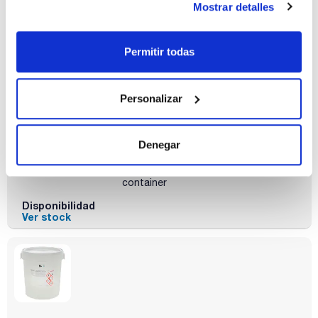
Disponibilidad
Mostrar detalles
Ver stock
Permitir todas
Personalizar
Capacidad
x 5 kg
Denegar
Referencia
Envase
Precio
SA0021005P
Comprar
x 5 kg :: Plastic
container
Disponibilidad
Ver stock