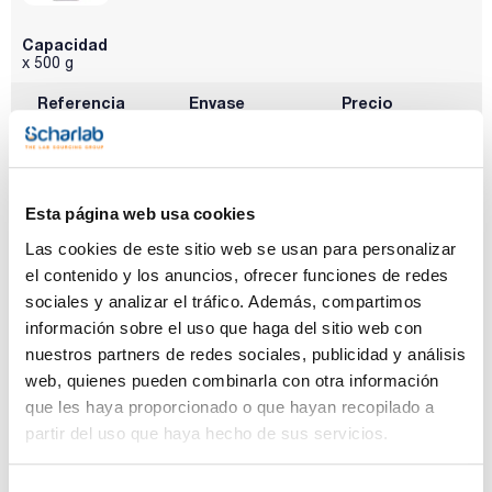
Capacidad
x 500 g
Referencia
Envase
Precio
SA00210500
Comprar
x 500 g :: Plastic
bottle
Disponibilidad
Ver stock
Esta página web usa cookies
Las cookies de este sitio web se usan para personalizar
el contenido y los anuncios, ofrecer funciones de redes
sociales y analizar el tráfico. Además, compartimos
información sobre el uso que haga del sitio web con
nuestros partners de redes sociales, publicidad y análisis
Capacidad
web, quienes pueden combinarla con otra información
x 1 kg
que les haya proporcionado o que hayan recopilado a
Referencia
Envase
Precio
partir del uso que haya hecho de sus servicios.
SA00211000
Comprar
x 1 kg :: Plastic
bottle