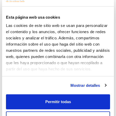
x 500 ml :: Glass
DI12880500
Ver stock
Comprar
bottle
Esta página web usa cookies
DI12881000
Ver stock
x 1 l :: Glass bottle
Comprar
Las cookies de este sitio web se usan para personalizar
el contenido y los anuncios, ofrecer funciones de redes
sociales y analizar el tráfico. Además, compartimos
información sobre el uso que haga del sitio web con
nuestros partners de redes sociales, publicidad y análisis
web, quienes pueden combinarla con otra información
que les haya proporcionado o que hayan recopilado a
partir del uso que haya hecho de sus servicios.
Imprimir ficha de
producto
Características
Mostrar detalles
Capacidad : x100 ml
- Sinónimos: Glicoletiléter, 1,4-Dietilendióxido, 1,4-
Dioxaciclohexano
Permitir todas
Ver más
- C4H8O2
- M = 88,11 g/mol
- CAS [123-91-1]