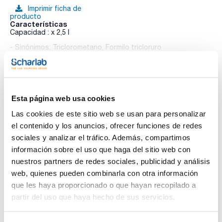
Imprimir ficha de
producto
Características
Capacidad : x 2,5 l
- Sinónimos: Triclorometano, Formilo tricloruro
- CHCl3
Ver más
- M = 119,38 g/mol
- CAS [67-66-3]
- EINECS-No.: 200-663-8
- Densidad: 1,47 g/cm3
- Solub. en agua: (20 ºC): 8 g/l
Esta página web usa cookies
- Punto de fusión: -63 ºC
Te puede interesar
- Punto de ebullición: 61 ºC
Las cookies de este sitio web se usan para personalizar
- Temperatura de ignición: 982 ºC
el contenido y los anuncios, ofrecer funciones de redes
- Presión de vapor: (20º C) 213 hPa
- Constante dieléctrica: (20 ºC) 4,8
sociales y analizar el tráfico. Además, compartimos
- LD 50 (oral, rat): 908 mg/kg
información sobre el uso que haga del sitio web con
- EC-Index-No.: 602-006-00-4
- ADR: 6.1 T1 III UN 1888
nuestros partners de redes sociales, publicidad y análisis
- IMDG: 6.1 III UN 1888
web, quienes pueden combinarla con otra información
- IATA/ICAO: 6.1 III UN 1888
- Palabra de advertencia-GHS: Peligro
que les haya proporcionado o que hayan recopilado a
- Frases H-GHS : H302 - H315 - H319 - H331 - H351 - H361d
partir del uso que haya hecho de sus servicios.
- H372
- Frases P-GHS: P260 - P280 - P305+P351+P338 - P321 -
P405 - P501a
- Partida arancelaria: 2903 13 00 00