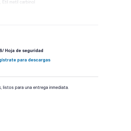
 Etil metil carbinol
/ Hoja de seguridad
gístrate para descargas
listos para una entrega inmediata.
 - P370+P378 - P405 - P501a