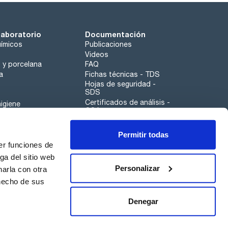
laboratorio
Documentación
ímicos
Publicaciones
Videos
o y porcelana
FAQ
a
Fichas técnicas - TDS
Hojas de seguridad -
SDS
Certificados de análisis -
igiene
COA
Aplicaciones
Permitir todas
Scharlau leathergoods
er funciones de
Canal de denuncias
ga del sitio web
Personalizar
arla con otra
 hecho de sus
Calidad
Sostenibilidad
Denegar