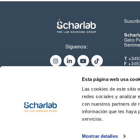
Suscríb
Scharl
Gato Pé
Sentmen
Síguenos:
T
+349
F
+349
helpde
Esta página web usa cook
Las cookies de este sitio 
redes sociales y analizar 
con nuestros partners de r
información que les haya 
servicios.
Condiciones de Uso
Cond
Mostrar detalles