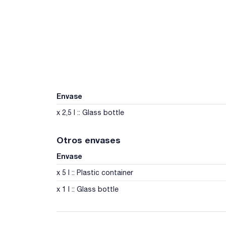
Envase
x 2,5 l :: Glass bottle
Otros envases
Envase
x 5 l :: Plastic container
x 1 l :: Glass bottle