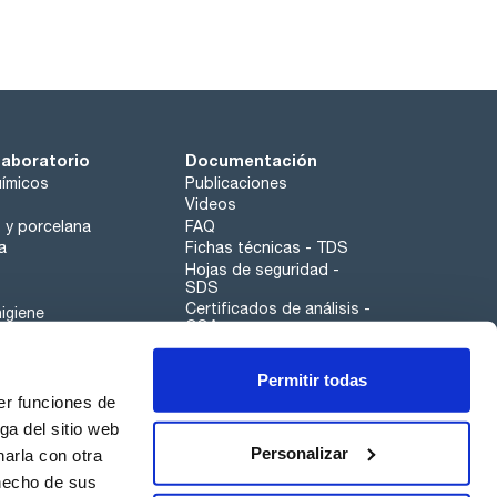
laboratorio
Documentación
ímicos
Publicaciones
Videos
o y porcelana
FAQ
a
Fichas técnicas - TDS
Hojas de seguridad -
SDS
Certificados de análisis -
igiene
COA
Aplicaciones
Permitir todas
Scharlau leathergoods
er funciones de
Canal de denuncias
ga del sitio web
Personalizar
arla con otra
 hecho de sus