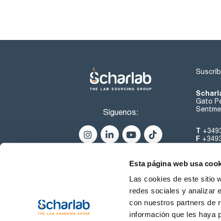
Suscríb
Scharl
Gato Pé
Sentmen
Síguenos:
T
+349
F
+349
helpde
Esta página web usa cook
Las cookies de este sitio 
redes sociales y analizar 
con nuestros partners de r
información que les haya 