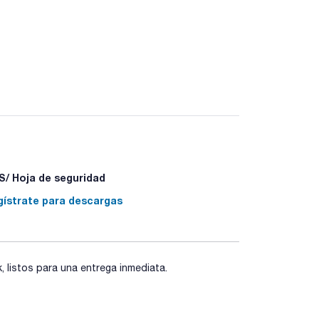
/ Hoja de seguridad
gístrate para descargas
- P310 - P370+P378 - P405 - P501a
listos para una entrega inmediata.