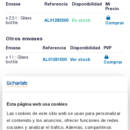
Envase
Referencia
Disponibilidad
Mi
Precio
x 2,5 l :: Glass
AL01282500
En stock
Comprar
bottle
Otros envases
Envase
Referencia
Disponibilidad
PVP
x 1 l :: Glass
AL01281000
Ver stock
Comprar
bottle
Esta página web usa cookies
Las cookies de este sitio web se usan para personalizar
el contenido y los anuncios, ofrecer funciones de redes
Imprimir ficha de
sociales y analizar el tráfico. Además, compartimos
producto