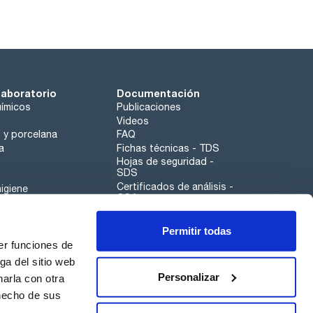
laboratorio
Documentación
ímicos
Publicaciones
Videos
o y porcelana
FAQ
a
Fichas técnicas - TDS
Hojas de seguridad -
SDS
Certificados de análisis -
igiene
COA
Aplicaciones
Permitir todas
Scharlau leathergoods
er funciones de
Canal de denuncias
ga del sitio web
Personalizar
arla con otra
 hecho de sus