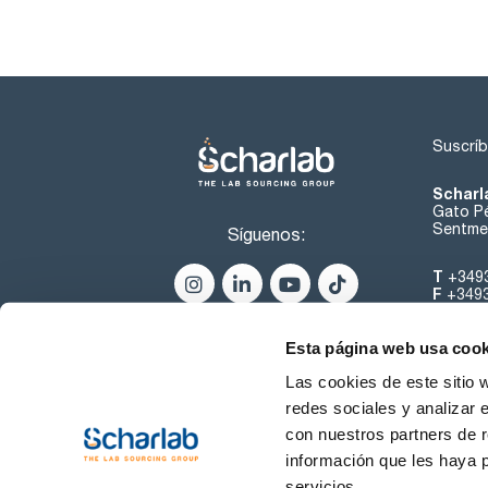
Suscríb
Scharl
Gato Pé
Sentmen
Síguenos:
T
+349
F
+349
helpde
Esta página web usa cook
Las cookies de este sitio 
redes sociales y analizar 
con nuestros partners de r
información que les haya 
servicios.