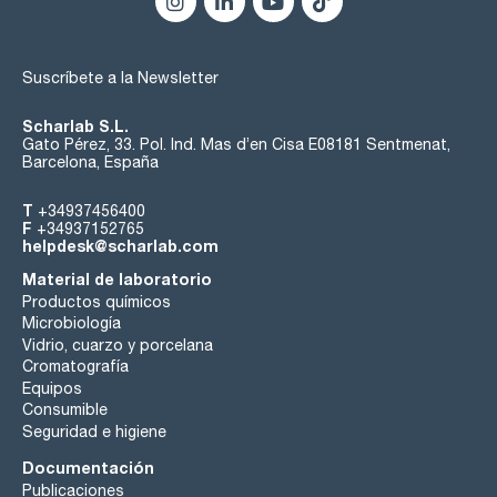
materia no volátil : max. 0,0005 %
agua (K.F.): max. 0,01 %
Suscríbete a la Newsletter
Scharlab S.L.
Gato Pérez, 33. Pol. Ind. Mas d’en Cisa E08181 Sentmenat,
Barcelona, España
T
+34937456400
F
+34937152765
helpdesk@scharlab.com
Material de laboratorio
Productos químicos
Microbiología
Vidrio, cuarzo y porcelana
Cromatografía
Equipos
Consumible
Seguridad e higiene
Documentación
Publicaciones