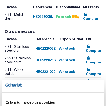
Envase
Referencia
Disponibilidad
Mi Precio
x 5 l :: Metal
HE0222005L
En stock
Comprar
drum
Otros envases
Envase
Referencia
Disponibilidad
PVP
x 7 l :: Stainless
HE0222007E
Ver stock
Comprar
steel drum
x 25 l :: Stainless
HE0222025S
Ver stock
Comprar
steel drum
x 1 l :: Glass
HE02221000
Ver stock
Comprar
bottle
x 2,5 l :: Glass
HE02222500
Ver stock
Comprar
bottle
Esta página web usa cookies