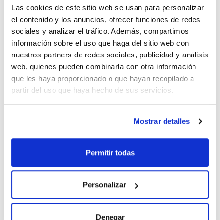
Las cookies de este sitio web se usan para personalizar
el contenido y los anuncios, ofrecer funciones de redes
sociales y analizar el tráfico. Además, compartimos
información sobre el uso que haga del sitio web con
nuestros partners de redes sociales, publicidad y análisis
Imprimir ficha de
web, quienes pueden combinarla con otra información
producto
Características
que les haya proporcionado o que hayan recopilado a
Capacidad : x 5 l
partir del uso que haya hecho de sus servicios.
- C6H14
- M = 86,18 g/mol
Ver más
- CAS [92112-69-1]
Mostrar detalles
- EINECS-No.: 295-570-2
- Densidad: 0,67 g/cm3
- Solub. en agua: (20 ºC): insoluble
- Punto de ebullición: 65 - 70 ºC
Permitir todas
- Punto de inflamación: -22 ºC
Documentación técnica
- Presión de vapor: (20 ºC) 160 hPa
- Indice de refracción: (n 20 ºC/D) 1,380
- EC-Index-No.: 601-037-00-0
TDS / Ficha técnica
COA
Personalizar
- ADR: 3 F1 II UN 1208
- IMDG: 3 II UN 1208
Regístrate para
Regístrate para
- IATA/ICAO: 3 II UN 1208
descargas
descargas
- Palabra de advertencia-GHS: Peligro
SDS/ Hoja de seguridad
Denegar
- Frases H-GHS : H225 - H304 - H315 - H336 - H361 - H373 -