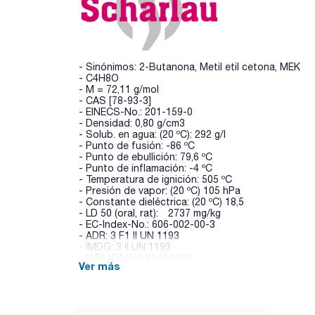
- Sinónimos: 2-Butanona, Metil etil cetona, MEK
- C4H8O
- M = 72,11 g/mol
- CAS [78-93-3]
- EINECS-No.: 201-159-0
- Densidad: 0,80 g/cm3
- Solub. en agua: (20 ºC): 292 g/l
- Punto de fusión: -86 ºC
- Punto de ebullición: 79,6 ºC
- Punto de inflamación: -4 ºC
- Temperatura de ignición: 505 ºC
- Presión de vapor: (20 ºC) 105 hPa
- Constante dieléctrica: (20 ºC) 18,5
- LD 50 (oral, rat): 2737 mg/kg
- EC-Index-No.: 606-002-00-3
- ADR: 3 F1 II UN 1193
- IMDG: 3 II UN 1193
- IATA/ICAO: 3 II UN 1193
Ver más
- Palabra de advertencia-GHS: Peligro
- Frases H-GHS : H225 - H319 - H336 - EUH066
- Frases P-GHS: P210 - P303+P361+P353 - P305+
- Partida arancelaria: 2914 12 00 00