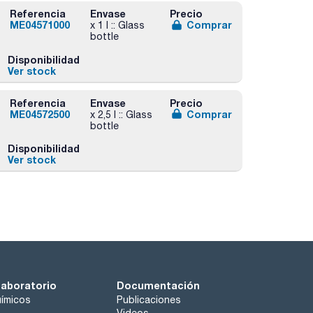
Referencia
Envase
Precio
ME04571000
Comprar
x 1 l :: Glass
bottle
Disponibilidad
Ver stock
Referencia
Envase
Precio
ME04572500
Comprar
x 2,5 l :: Glass
bottle
Disponibilidad
Ver stock
laboratorio
Documentación
ímicos
Publicaciones