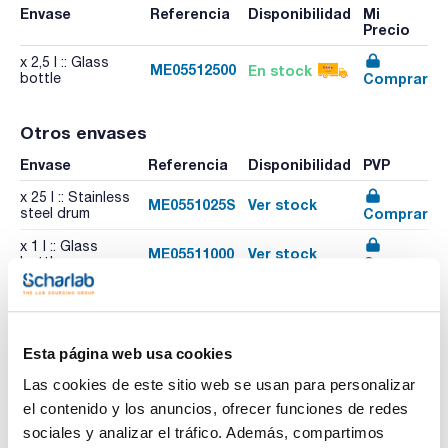
Envase
Referencia
Disponibilidad
Mi
Precio
x 2,5 l :: Glass
ME05512500
En stock
Comprar
bottle
Otros envases
Envase
Referencia
Disponibilidad
PVP
x 25 l :: Stainless
ME0551025S
Ver stock
Comprar
steel drum
x 1 l :: Glass
ME05511000
Ver stock
Comprar
bottle
Esta página web usa cookies
Las cookies de este sitio web se usan para personalizar
el contenido y los anuncios, ofrecer funciones de redes
Imprimir ficha de
producto
sociales y analizar el tráfico. Además, compartimos
Características