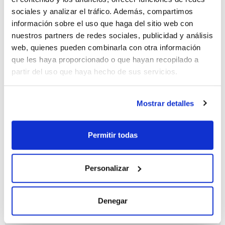
sociales y analizar el tráfico. Además, compartimos
información sobre el uso que haga del sitio web con
nuestros partners de redes sociales, publicidad y análisis
web, quienes pueden combinarla con otra información
Capacidad
que les haya proporcionado o que hayan recopilado a
x 1 l
partir del uso que haya hecho de sus servicios.
Referencia
Envase
Precio
IS01571000
Comprar
x 1 l :: Glass
bottle
Mostrar detalles
Disponibilidad
Ver stock
Permitir todas
Personalizar
Denegar
Capacidad
x 2,5 l