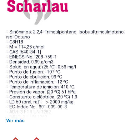
- Sinónimos: 2,2,4-Trimetilpentano, Isobutiltrimetilmetano,
iso-Octano
- C8H18
- M = 114,26 g/mol
- CAS [540-84-1]
- EINECS-No.: 208-759-1
- Densidad: 0,69 g/cm3
- Solub. en agua: (25 ºC): 0,56 mg/l
- Punto de fusión: -107 ºC
- Punto de ebullición: 99 ºC
- Punto de inflamación: -12 ºC
- Temperatura de ignición: 410 ºC
- Presión de vapor: (20 ºC) 51 hPa
- Constante dieléctrica: (20 ºC) 1,9
- LD 50 (oral, rat): > 2000 mg/kg
- EC-Index-No.: 601-009-00-8
- ADR: 3 F1 II UN 1262
- IMDG: 3 II UN 1262
Ver más
- IATA/ICAO: 3 II UN 1262
- Palabra de advertencia-GHS: Peligro
- Frases H-GHS : H225 - H304 - H400 - H410 - H315 - H336
- Frases P-GHS: P210 - P301+P310 - P303+P361+P353 -