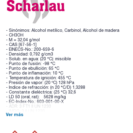
- Sinónimos: Alcohol metílico, Carbinol, Alcohol de madera
- CH3OH
- M = 32,04 g/mol
- CAS [67-56-1]
- EINECS-No.: 200-659-6
- Densidad: 0,792 g/cm3
- Solub. en agua: (20 °C): miscible
- Punto de fusión: -98 °C
- Punto de ebullición: 65 °C
- Punto de inflamación: 10 °C
- Temperatura de ignición: 455 °C
- Presión de vapor: (20 ºC) 128 hPa
- Indice de refracción: (n 20 °C/D) 1,3288
- Constante dieléctrica: (25 °C) 32,6
- LD 50 (oral, rat): 5628 mg/kg
- EC-Index-No.: 603-001-00-X
- ADR: 3 FT1 II UN 1230
- IMDG: 3 II UN 1230
Ver más
- IATA/ICAO: 3 II UN 1230
- Palabra de advertencia-GHS: Peligro
- Frases H-GHS : H225 - H301+H311+H331 - H370 -
- Frases P-GHS: P210 - P301+P310 - P303+P361+P353 -