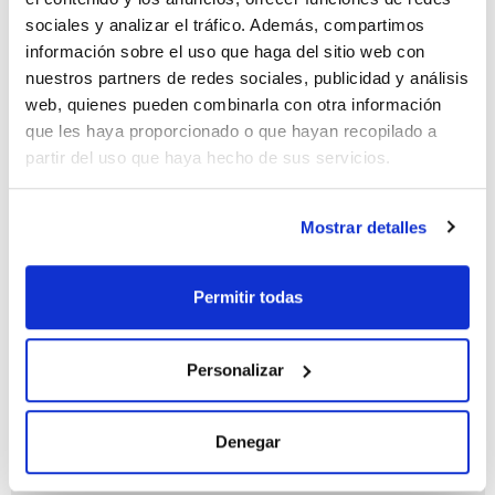
sociales y analizar el tráfico. Además, compartimos
información sobre el uso que haga del sitio web con
nuestros partners de redes sociales, publicidad y análisis
web, quienes pueden combinarla con otra información
Capacidad
que les haya proporcionado o que hayan recopilado a
x 1 l
partir del uso que haya hecho de sus servicios.
Referencia
Envase
Precio
ME03181000
Comprar
x 1 l :: Glass
bottle
Mostrar detalles
Disponibilidad
Ver stock
Permitir todas
Personalizar
Denegar
Capacidad
x 2,5 l