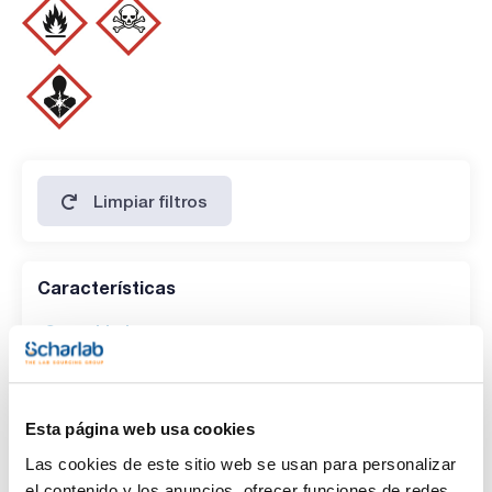
P370+P378a - P405 - P501a - -
- Partida arancelaria: 2905 11 00 10
- Aspecto: Incoloro
ESPECIFICACIONES
contenido (G.C.): min. 99,9 %
identidad (IR-spectrum): pasa test
densidad(20º/4º): 0,790 - 0,792
materia no volátil : max. 0,0001 %
agua (K.F.): max. 0,03 %
Apto para análisis de resíduos de pesticidas
organohalogenados análisis de residuos ECD, de 1,2,4-
Limpiar filtros
triclorobenceno a decaclorobifenilo,no se obtienen picos
mayores que 3 pg/ml como lindano. No se obtienen picos
alrededor de 2,4,5-triclorobifenilo.
Características
Capacidad
(1)
x 1 l
(1)
x 2,5 l
Esta página web usa cookies
Las cookies de este sitio web se usan para personalizar
el contenido y los anuncios, ofrecer funciones de redes