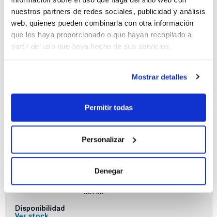
Capacidad
nuestros partners de redes sociales, publicidad y análisis
x 1 l
web, quienes pueden combinarla con otra información
que les haya proporcionado o que hayan recopilado a
Referencia
Envase
Precio
AL01601000
Comprar
x 1 l :: Glass
partir del uso que haya hecho de sus servicios.
bottle
Disponibilidad
Ver stock
Mostrar detalles
Permitir todas
Personalizar
Capacidad
x 2,5 l
Denegar
Referencia
Envase
Precio
AL01602500
Comprar
x 2,5 l :: Glass
bottle
Disponibilidad
Ver stock