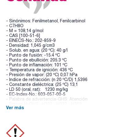
- Sinónimos: Fenilmetanol, Fenilcarbinol
- C7H8O
- M = 108,14 g/mol
- CAS [100-51-6]
- EINECS-No.: 202-859-9
- Densidad: 1,045 g/cm3
- Solub. en agua: (20 ºC): 40 g/l
- Punto de fusión: -15.4 ºC
- Punto de ebullición: 205.3 ºC
- Punto de inflamación: 101 ºC
- Temperatura de ignición: 436 ºC
- Presión de vapor: (20 ºC) 0,07 hPa
- Indice de refracción: (n 20 ºC/D) 1,5396
- Constante dieléctrica: (25 ºC) 13,1
- LD 50 (oral, rat): 1230 mg/kg
- EC-Index-No.: 603-057-00-5
- Palabra de advertencia-GHS: Atención
- Frases H-GHS : H302 - H332 - H319
Ver más
- Frases P-GHS: P261 - P280 - P321 - P301+P312 -
P304+P340 - P501a
- Partida arancelaria: 2906 21 00 00
ESPECIFICACIONES
contenido (G.C.): min. 99 %