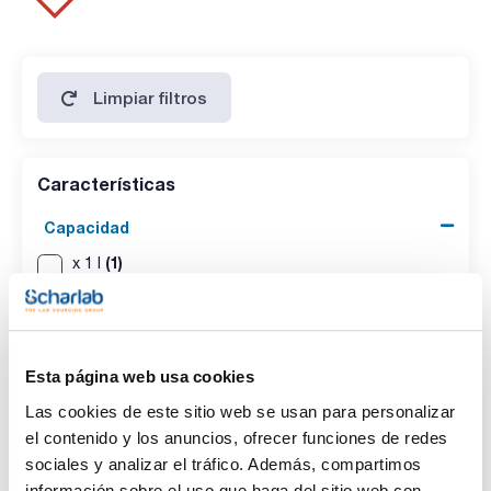
identidad (IR-spectrum): pasa test
densidad(20º/4º): 1,045 - 1,047
agua (K.F.): max. 0,1 %
Limpiar filtros
Características
Capacidad
(1)
x 1 l
(1)
x 2,5 l
Esta página web usa cookies
Las cookies de este sitio web se usan para personalizar
el contenido y los anuncios, ofrecer funciones de redes
sociales y analizar el tráfico. Además, compartimos
información sobre el uso que haga del sitio web con