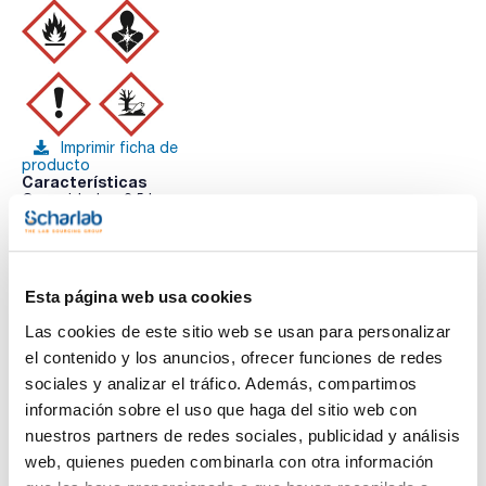
Imprimir ficha de
producto
Características
Capacidad : x 2,5 l
- Sinónimos:
- C6H14
Ver más
- M = 86,18 g/mol
- CAS [110-54-3]
Esta página web usa cookies
- EINECS-No.: 203-777-6
- Densidad: 0,66 g/cm3
Las cookies de este sitio web se usan para personalizar
- Solub. en agua: (20 ºC): 0,0095 g/l
- Punto de fusión: -94,3 ºC
el contenido y los anuncios, ofrecer funciones de redes
Te puede interesar
- Punto de ebullición: 69 ºC
sociales y analizar el tráfico. Además, compartimos
- Punto de inflamación: -22 ºC
- Temperatura de ignición: 240 ºC
información sobre el uso que haga del sitio web con
- Presión de vapor: (20 ºC) 160 hPa
nuestros partners de redes sociales, publicidad y análisis
- Constante dieléctrica: (20 ºC) 1,8
- LD 50 (oral, rat): 28710 mg/kg
web, quienes pueden combinarla con otra información
- EC-Index-No.: 601-037-00-0