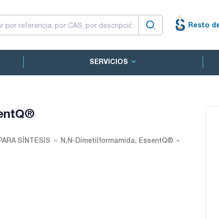
Resto d
SERVICIOS
sentQ®
PARA SÍNTESIS
N,N-Dimetilformamida, EssentQ®