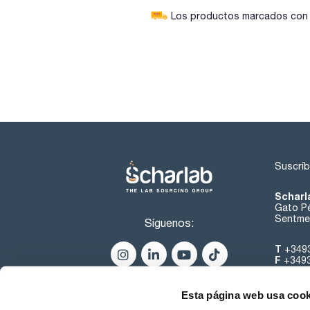
Los productos marcados con e
Suscríb
Scharl
Gato Pé
Sentmen
Síguenos:
T
+349
F
+349
helpde
Esta página web usa cook