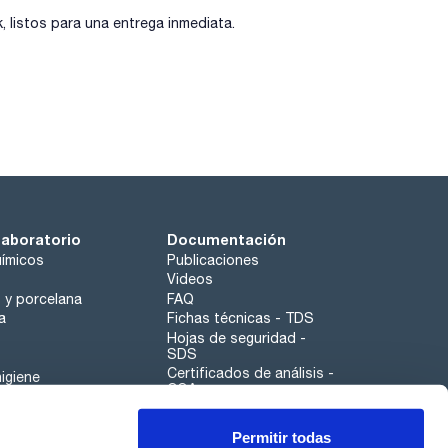
 - P370+P378 - P405 - P501a
listos para una entrega inmediata.
laboratorio
Documentación
ímicos
Publicaciones
Videos
o y porcelana
FAQ
a
Fichas técnicas - TDS
Hojas de seguridad -
SDS
Certificados de análisis -
igiene
COA
Aplicaciones
Permitir todas