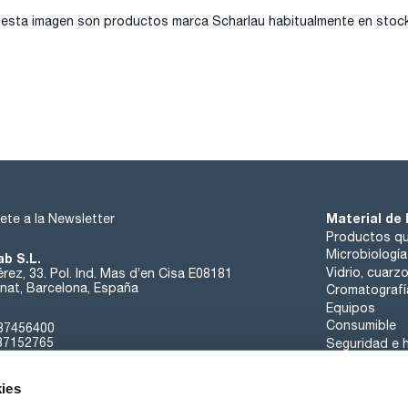
- Frases H-GHS : H226 - H312+H332 - H319 - H360D
- Frases P-GHS: P210 - P303+P361+P353 - P305+P351+P338
sta imagen son productos marca Scharlau habitualmente en stock, 
- Partida arancelaria: 2924 19 00 90
- Aspecto: Incoloro
ESPECIFICACIONES
contenido (G.C.): min. 99,5 %
identidad (IR-spectrum): pasa test
densidad(20º/4º): 0,948 - 0,950
álcali libre (como (CH3)2NH): max. 0,1 %
materia no volátil : max. 0,02 %
agua (K.F.): max. 0,2 %
Material de 
ete a la Newsletter
Productos qu
Microbiología
ab S.L.
Vidrio, cuarz
rez, 33. Pol. Ind. Mas d’en Cisa E08181
at, Barcelona, España
Cromatografí
Equipos
Consumible
37456400
37152765
Seguridad e h
sk@scharlab.com
ies