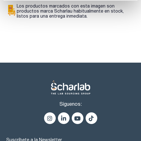
- Frases H-GHS : H226 - H312+H332 - H319 - H360D
- Frases P-GHS: P210 - P303+P361+P353 - P305+P351+P338
Los productos marcados con esta imagen son
- P370+P378 - P405 - P501a
productos marca Scharlau habitualmente en stock,
- Partida arancelaria: 2924 19 00 90
listos para una entrega inmediata.
- Aspecto: Incoloro
ESPECIFICACIONES
contenido (G.C.): min. 99,5 %
identidad (IR-spectrum): pasa test
densidad(20º/4º): 0,948 - 0,950
álcali libre (como (CH3)2NH): max. 0,1 %
materia no volátil : max. 0,02 %
agua (K.F.): max. 0,2 %
Síguenos:
Suscríbete a la Newsletter