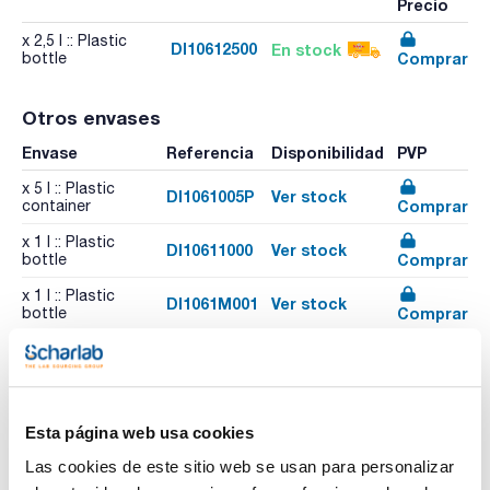
Precio
x 2,5 l :: Plastic
DI10612500
En stock
Comprar
bottle
Otros envases
Envase
Referencia
Disponibilidad
PVP
x 5 l :: Plastic
DI1061005P
Ver stock
Comprar
container
x 1 l :: Plastic
DI10611000
Ver stock
Comprar
bottle
x 1 l :: Plastic
DI1061M001
Ver stock
Comprar
bottle
Esta página web usa cookies
Las cookies de este sitio web se usan para personalizar