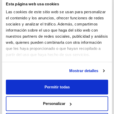
x 200 l
Esta página web usa cookies
Las cookies de este sitio web se usan para personalizar
Referencia
Envase
Precio
AC0336200E
Comprar
x 200 l ::
el contenido y los anuncios, ofrecer funciones de redes
Stainless steel
sociales y analizar el tráfico. Además, compartimos
drum
información sobre el uso que haga del sitio web con
Disponibilidad
nuestros partners de redes sociales, publicidad y análisis
Ver stock
web, quienes pueden combinarla con otra información
que les haya proporcionado o que hayan recopilado a
partir del uso que haya hecho de sus servicios.
Mostrar detalles
Capacidad
x 4 l
Permitir todas
Referencia
Envase
Precio
AC03364000
Comprar
x 4 l :: Glass
bottle
Personalizar
Disponibilidad
Ver stock