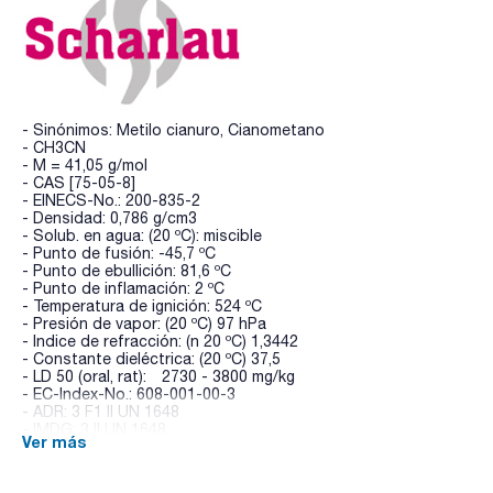
- Sinónimos: Metilo cianuro, Cianometano
- CH3CN
- M = 41,05 g/mol
- CAS [75-05-8]
- EINECS-No.: 200-835-2
- Densidad: 0,786 g/cm3
- Solub. en agua: (20 ºC): miscible
- Punto de fusión: -45,7 ºC
- Punto de ebullición: 81,6 ºC
- Punto de inflamación: 2 ºC
- Temperatura de ignición: 524 ºC
- Presión de vapor: (20 ºC) 97 hPa
- Indice de refracción: (n 20 ºC) 1,3442
- Constante dieléctrica: (20 ºC) 37,5
- LD 50 (oral, rat): 2730 - 3800 mg/kg
- EC-Index-No.: 608-001-00-3
- ADR: 3 F1 II UN 1648
- IMDG: 3 II UN 1648
Ver más
- IATA/ICAO: 3 II UN 1648
- Palabra de advertencia-GHS: Peligro
- Frases H-GHS : H225 - H302+H312+H332 - H319