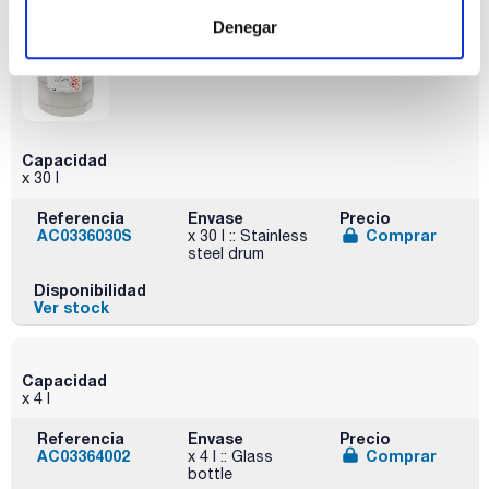
Denegar
Capacidad
x 30 l
Referencia
Envase
Precio
AC0336030S
Comprar
x 30 l :: Stainless
steel drum
Disponibilidad
Ver stock
Capacidad
x 4 l
Referencia
Envase
Precio
AC03364002
Comprar
x 4 l :: Glass
bottle