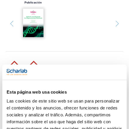
Publicación
Esta página web usa cookies
Imprimir ficha de
Las cookies de este sitio web se usan para personalizar
producto
el contenido y los anuncios, ofrecer funciones de redes
Características
Capacidad : x 2,5 l
sociales y analizar el tráfico. Además, compartimos
información sobre el uso que haga del sitio web con
- Densidad: 0,91 g/cm3
- Punto de ebullición: 65,5 ºC
nuestros partners de redes sociales, publicidad y análisis