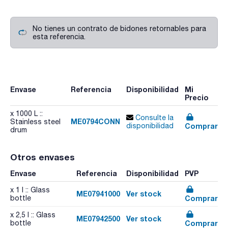
No tienes un contrato de bidones retornables para
esta referencia.
Envase
Referencia
Disponibilidad
Mi
Precio
x 1000 L ::
Consulte la
ME0794CONN
Stainless steel
Comprar
disponibilidad
drum
Otros envases
Envase
Referencia
Disponibilidad
PVP
x 1 l :: Glass
ME07941000
Ver stock
Comprar
bottle
x 2,5 l :: Glass
ME07942500
Ver stock
Comprar
bottle