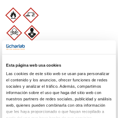
Limpiar filtros
Esta página web usa cookies
Las cookies de este sitio web se usan para personalizar
Características
el contenido y los anuncios, ofrecer funciones de redes
sociales y analizar el tráfico. Además, compartimos
Capacidad
información sobre el uso que haga del sitio web con
(1)
x 500 ml
nuestros partners de redes sociales, publicidad y análisis
web, quienes pueden combinarla con otra información
que les haya proporcionado o que hayan recopilado a
partir del uso que haya hecho de sus servicios.