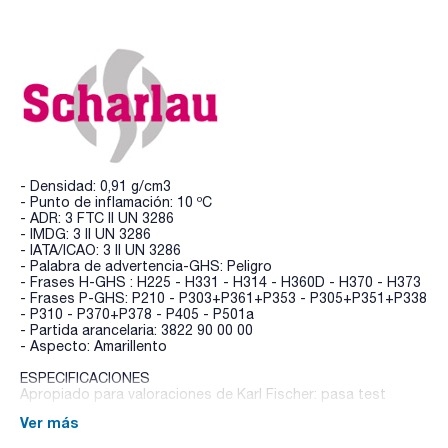
- Densidad: 0,91 g/cm3
- Punto de inflamación: 10 ºC
- ADR: 3 FTC II UN 3286
- IMDG: 3 II UN 3286
- IATA/ICAO: 3 II UN 3286
- Palabra de advertencia-GHS: Peligro
- Frases H-GHS : H225 - H331 - H314 - H360D - H370 - H373
- Frases P-GHS: P210 - P303+P361+P353 - P305+P351+P338
- P310 - P370+P378 - P405 - P501a
- Partida arancelaria: 3822 90 00 00
- Aspecto: Amarillento
ESPECIFICACIONES
Apropiado para valoraciones de Karl Fischer: pasa test
Ver más