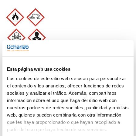
Imprimir ficha de
producto
Características
Capacidad : 144x 1 l
Esta página web usa cookies
- Densidad: 0,93 g/cm3
- Punto de inflamación: 10ºC
Las cookies de este sitio web se usan para personalizar
Ver más
- ADR: 3 FTC II UN 3286
el contenido y los anuncios, ofrecer funciones de redes
- IMDG: 3 II UN 3286
- IATA/ICAO: 3 II UN 3286
sociales y analizar el tráfico. Además, compartimos
- Palabra de advertencia-GHS: Peligro
información sobre el uso que haga del sitio web con
- Frases H-GHS : H225 - H301+H311+H331 - H314 - H360D -
H370 - H373
nuestros partners de redes sociales, publicidad y análisis
Documentación técnica
- Frases P-GHS: P210 - P301+P310 - P303+P361+P353 -
web, quienes pueden combinarla con otra información
P305+P351+P338 - P370+P378 - P405 - P501a
- Partida arancelaria: 3822 00 00 00
que les haya proporcionado o que hayan recopilado a
TDS / Ficha técnica
COA
- Aspecto: Amarillento
partir del uso que haya hecho de sus servicios.
Regístrate para
Regístrate para