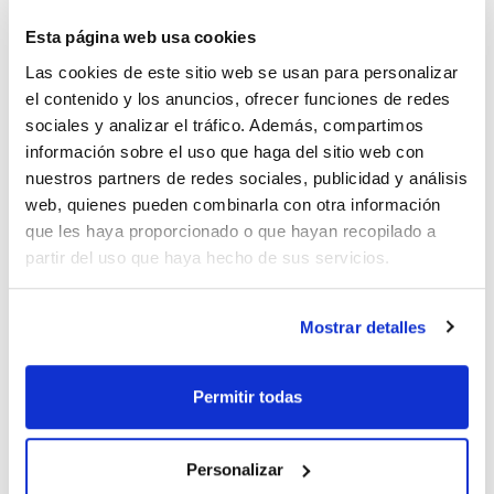
Esta página web usa cookies
Las cookies de este sitio web se usan para personalizar
el contenido y los anuncios, ofrecer funciones de redes
sociales y analizar el tráfico. Además, compartimos
información sobre el uso que haga del sitio web con
nuestros partners de redes sociales, publicidad y análisis
web, quienes pueden combinarla con otra información
que les haya proporcionado o que hayan recopilado a
Imprimir ficha de
partir del uso que haya hecho de sus servicios.
producto
Características
Capacidad : x 500 ml
Mostrar detalles
- Densidad: 1,35 g/cm3
- Punto de ebullición: 62 ºC
Ver más
- Punto de inflamación: 55 ºC
- ADR: 6.1 T1 II UN 2929
Permitir todas
- IMDG: 6.1 II UN 2929
- IATA/ICAO: 6.1 II UN 2929
- Palabra de advertencia-GHS: Peligro
- Frases H-GHS : H226 - H301 - H310+H330 - H315 - H319 -
Documentación técnica
Personalizar
H351 - H361d - H372 - - -
- Frases P-GHS: P210 - P241 - P284 - P303+P361+P353 -