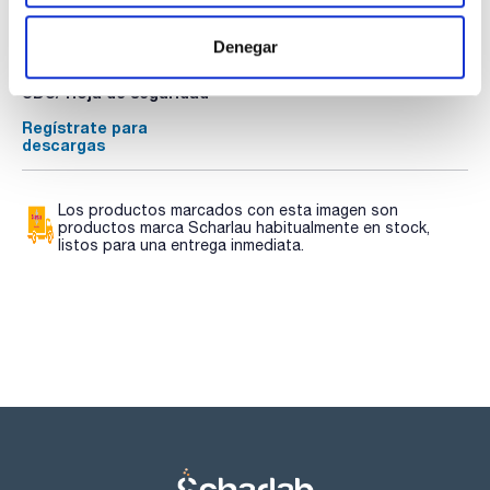
P405 - P501a - -
TDS / Ficha técnica
COA
- Partida arancelaria: 3822 00 00 00
Denegar
Regístrate para
Regístrate para
ESPECIFICACIONES
descargas
descargas
Para uso con: Aquagent® Complet 5K (AQ0004)
SDS/ Hoja de seguridad
contiene triclorometano y 2-cloroetanol
Regístrate para
descargas
Los productos marcados con esta imagen son
productos marca Scharlau habitualmente en stock,
listos para una entrega inmediata.